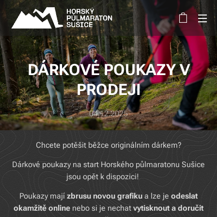
DÁRKOVÉ POUKAZY V
PRODEJI
04.12.2025
Chcete potěšit běžce originálním dárkem?
Dárkové poukazy na start Horského půlmaratonu Sušice
jsou opět k dispozici! 🏔️
Poukazy mají
zbrusu novou grafiku
a lze je
odeslat
okamžitě online
nebo si je nechat
vytisknout a doručit