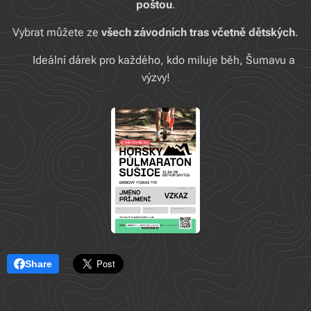
poštou
.
Vybrat můžete ze
všech závodních tras
včetně dětských
.
➡️ Ideální dárek pro každého, kdo miluje běh, Šumavu a
výzvy!
Share