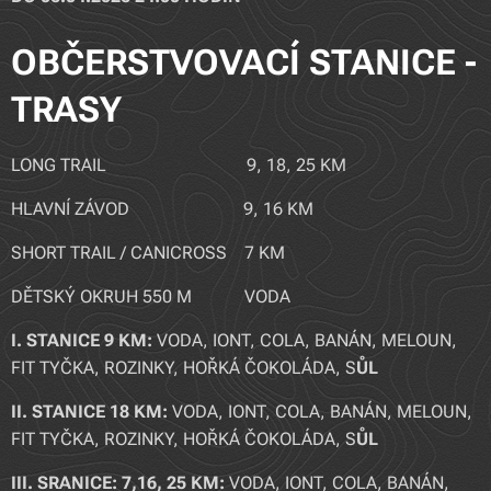
OBČERSTVOVACÍ STANICE -
TRASY
LONG TRAIL 9, 18, 25 KM
HLAVNÍ ZÁVOD 9, 16 KM
SHORT TRAIL / CANICROSS 7 KM
DĚTSKÝ OKRUH 550 M VODA
I. STANICE 9 KM:
VODA, IONT, COLA, BANÁN, MELOUN,
FIT TYČKA, ROZINKY, HOŘKÁ ČOKOLÁDA, S
ŮL
I
I. STANICE
18 KM:
VODA, IONT, COLA,
BANÁN, MELOUN,
FIT TYČKA, ROZINKY, HOŘKÁ ČOKOLÁDA, S
ŮL
III. SRANICE: 7,16, 25 KM:
VODA, IONT, COLA,
BANÁN,