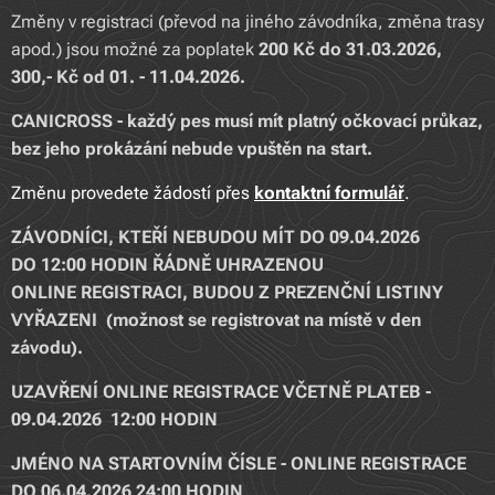
Změny v registraci (převod na jiného závodníka, změna trasy
apod.) jsou možné za poplatek
2
00 Kč do 31.03.2026,
300,- Kč od 01. - 11.04.2026.
CANICROSS - každý pes musí mít platný očkovací průkaz,
bez jeho prokázání nebude vpuštěn na start.
Změnu provedete žádostí přes
kontaktní formulář
.
ZÁVODNÍCI, KTEŘÍ NEBUDOU
MÍT DO 09.04.2026
DO
12:00 HODIN
ŘÁDNĚ UHRAZENOU
ONLINE
REGISTRACI, BUDOU Z PREZENČNÍ LISTINY
VYŘAZENI (možnost se registrovat na místě v den
závodu).
UZAVŘENÍ
ONLINE
REGISTRACE VČETNĚ PLATEB -
09.04.2026 12:00 HODIN
JMÉNO
NA STARTOVNÍM ČÍSLE - ONLINE REGISTRACE
DO 06.04.2026 24:00 HODIN