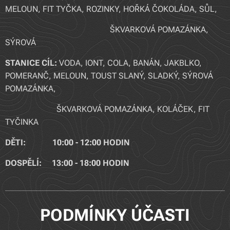
MELOUN, FIT TYČKA, ROZINKY, HOŘKÁ ČOKOLÁDA, S
ŮL,
ŠKVARKOVÁ
POMAZÁNKA,
SÝROVÁ
STANICE CÍL:
VODA, IONT, COLA, BANÁN, JAKBLKO,
POMERANČ, MELOUN, TOUST SLANÝ, SLADKÝ, SÝROVÁ
POMAZÁNKA,
ŠKVARKOVÁ POMAZÁNKA, KOLÁČEK, FIT
TYČINKA
DĚTI: 10:00 - 12:00 HODIN
DOSPĚLÍ: 13:00 - 18:00 HODIN
PODMÍNKY ÚČASTI