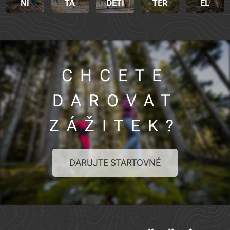
NÍ
TA
DĚTI
TER
EL
CHCETE
DAROVAT
ZÁŽITEK?
DARUJTE STARTOVNÉ