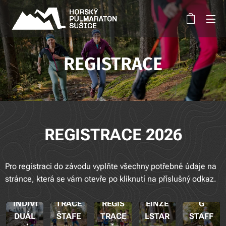
REGISTRACE
REGISTRACE 2026
ANME
Pro registraci do závodu vyplňte všechny potřebné údaje na
REGIS
LDUN
ANME
stránce, která se vám otevře po kliknutí na příslušný odkaz.
TRACE
REGIS
G
LDUN
INDIVI
TRACE
REGIS
EINZE
G
DUÁL
ŠTAFE
TRACE
LSTAR
STAFF