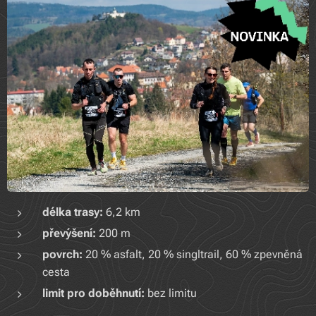
délka trasy:
6,2 km
převýšení:
200 m
povrch:
20 % asfalt, 20 % singltrail, 60 % zpevněná
cesta
limit pro doběhnutí:
bez limitu