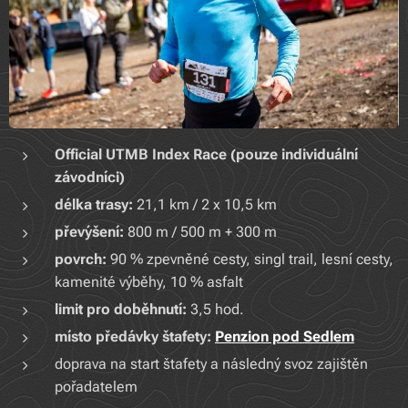
Official UTMB Index Race (pouze individuální
závodníci)
délka trasy:
21,1 km / 2 x 10,5 km
převýšení:
800 m / 500 m + 300 m
povrch:
90 % zpevněné cesty, singl trail, lesní cesty,
kamenité výběhy, 10 % asfalt
limit pro doběhnutí:
3,5 hod.
místo předávky štafety:
Penzion pod Sedlem
doprava na start štafety a následný svoz zajištěn
pořadatelem