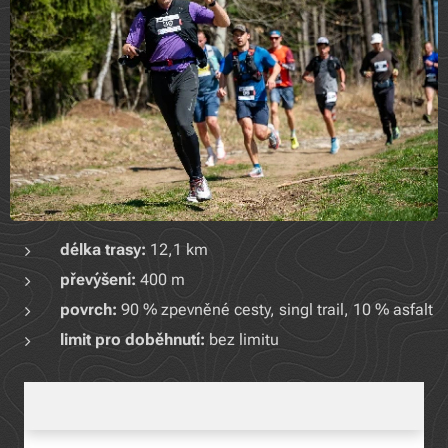
délka trasy:
12,1
km
převýšení:
400 m
povrch:
90 % zpevněné cesty, singl trail, 10 % asfalt
limit pro doběhnutí:
bez limitu