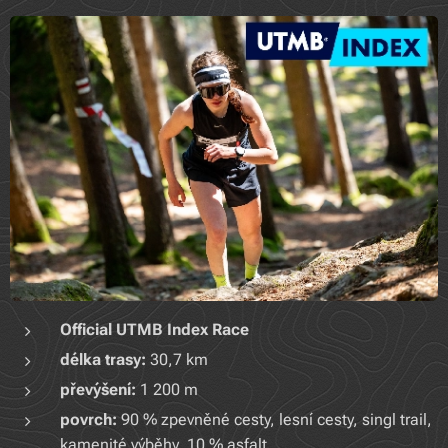
Official UTMB Index Race
délka trasy:
30,7 km
převýšení:
1 200 m
povrch:
90 % zpevněné cesty, lesní cesty, singl trail,
kamenité výběhy, 10 % asfalt