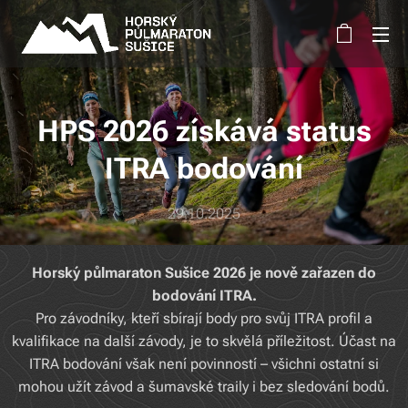
HPS 2026 získává status
ITRA bodování
29.10.2025
Horský půlmaraton Sušice 2026 je nově zařazen do
bodování ITRA.
Pro závodníky, kteří sbírají body pro svůj ITRA profil a
kvalifikace na další závody, je to skvělá příležitost. Účast na
ITRA bodování však není povinností – všichni ostatní si
mohou užít závod a šumavské traily i bez sledování bodů.