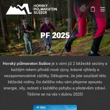
PF 2025
26.12.2024
Horský půlmaraton Sušice
je s vámi již 2 běžecké sezóny a
každým rokem přináší nové výzvy, krásné výhledy a
nezapomenutelné zážitky. Děkujeme, že jste součástí této
běžecké rodiny. Do dalšího roku vám přejeme spoustu
energie, síly, radosti z každého pohybu a především zdraví.
Těšíme se na vás v dubnu 2025!