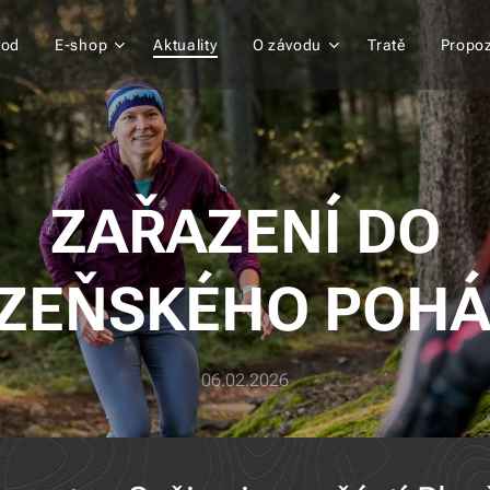
vod
E-shop
Aktuality
O závodu
Tratě
Propoz
ZAŘAZENÍ DO
ZEŇSKÉHO POH
06.02.2026