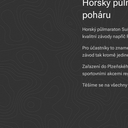
Horský půl
poháru
Horský půlmaraton Suš
kvalitní závody napříč
Pro účastníky to zna
závod tak kromě jedine
Zařazení do Plzeňskéh
sportovními akcemi re
Těšíme se na všechny 