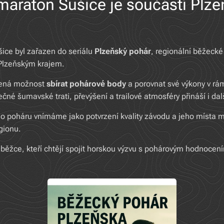
maraton Sušice je součástí Plz
ice byl zařazen do seriálu
Plzeňský pohár
, regionální běžecké 
 Plzeňským krajem.
mená možnost
sbírat pohárové body
a porovnat své výkony v rám
čné šumavské trati, převýšení a trailové atmosféry přináší i dalš
o poháru vnímáme jako potvrzení kvality závodu a jeho místa 
gionu.
běžce, kteří chtějí spojit horskou výzvu s pohárovým hodnocen