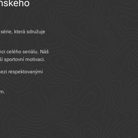
eňského
série, která sdružuje
ci celého seriálu. Náš
í sportovní motivaci.
mezi respektovanými
ím.