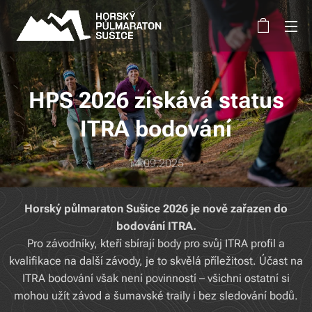
HPS 2026 získává status
ITRA bodování
14.09.2025
Horský půlmaraton Sušice 2026 je nově zařazen do
bodování ITRA.
Pro závodníky, kteří sbírají body pro svůj ITRA profil a
kvalifikace na další závody, je to skvělá příležitost. Účast na
ITRA bodování však není povinností – všichni ostatní si
mohou užít závod a šumavské traily i bez sledování bodů.