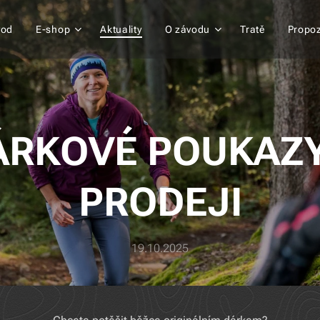
vod
E-shop
Aktuality
O závodu
Tratě
Propoz
ÁRKOVÉ POUKAZY
PRODEJI
19.10.2025