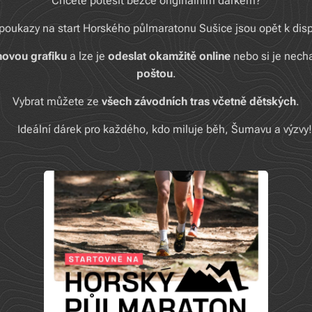
Chcete potěšit běžce originálním dárkem?
poukazy na start Horského půlmaratonu Sušice jsou opět k dispo
novou grafiku
a lze je
odeslat okamžitě online
nebo si je nech
poštou
.
Vybrat můžete ze
všech závodních tras
včetně dětských
.
➡️ Ideální dárek pro každého, kdo miluje běh, Šumavu a výzvy!