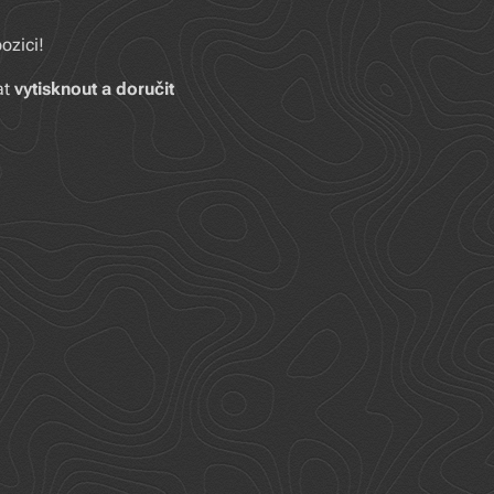
zici! 🏔️
at
vytisknout a doručit