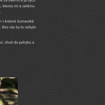
ou za dveřmi a já bych
u, kterou mi a celému
.
em v krásné šumavské
 Bez vás by to nebylo
ví, chuti do pohybu a