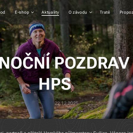
vod
E-shop
Aktuality
O závodu
Tratě
Propoz
NOČNÍ POZDRAV
HPS 🎄
22.12.2025