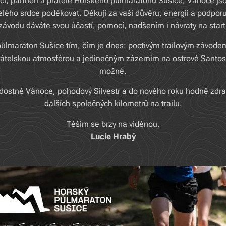
íci, partneři a přátelé Horského půlmaratonu Sušice, Vánoce js
lého srdce poděkovat. Děkuji za vaši důvěru, energii a podpor
závodu dáváte svou účastí, pomocí, nadšením i návraty na start
půlmaraton Sušice tím, čím je dnes: poctivým trailovým závod
přátelskou atmosférou a jedinečným zázemím na ostrově Santos.
možné.
adostné Vánoce, pohodový Silvestr a do nového roku hodně zdra
dalších společných kilometrů na trailu.
Těším se brzy na viděnou,
Lucie Hrabý