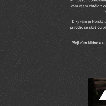
Milí běžci, dobrovoln
vám všem chtěla z ce
Díky vám je Horský 
přírodě, se skvělou 
Přeji vám klidné a r