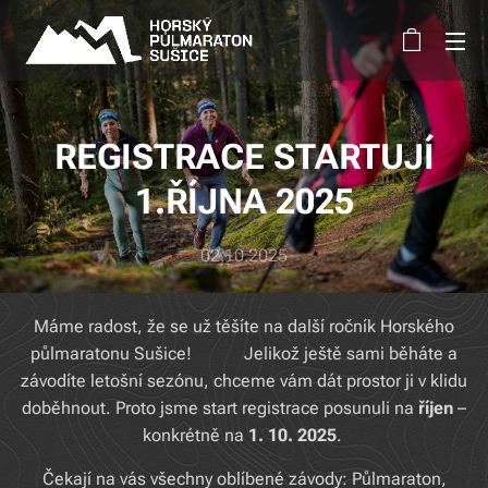
REGISTRACE STARTUJÍ
1.ŘÍJNA 2025
02.10.2025
Máme radost, že se už těšíte na další ročník Horského
půlmaratonu Sušice! 🏃‍♂️🏃‍♀️ Jelikož ještě sami běháte a
závodíte letošní sezónu, chceme vám dát prostor ji v klidu
doběhnout. Proto jsme start registrace posunuli na
říjen
–
konkrétně na
1. 10. 2025
.
Čekají na vás všechny oblíbené závody: Půlmaraton,