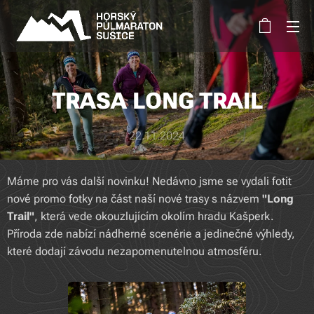
TRASA LONG TRAIL
22.11.2024
Máme pro vás další novinku! Nedávno jsme se vydali fotit
nové promo fotky na část naší nové trasy s názvem
"Long
Trail"
, která vede okouzlujícím okolím hradu Kašperk.
Příroda zde nabízí nádherné scenérie a jedinečné výhledy,
které dodají závodu nezapomenutelnou atmosféru.