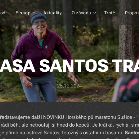
vod
E-shop
Aktuality
O závodu
Tratě
Propoz
ASA SANTOS TR
25.12.2024
představujeme další NOVINKU Horského půlmaratonu Sušice - "
 rádi běh, ale netroufají si hned do kopců. Je krátká, rychlá, s
l je přímo na ostrově Santos, totožný s ostatními trasami.
Santos