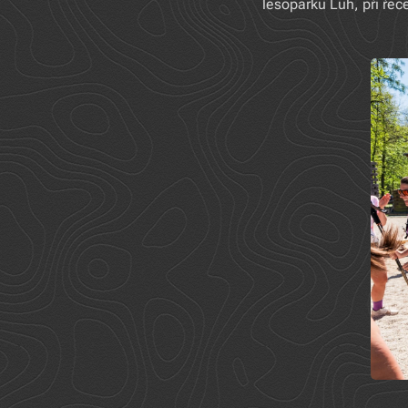
lesoparku Luh, při ře