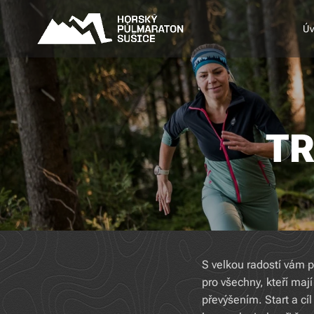
Ú
TR
S velkou radostí vám 
pro všechny, kteří mají
převýšením. Start a cí