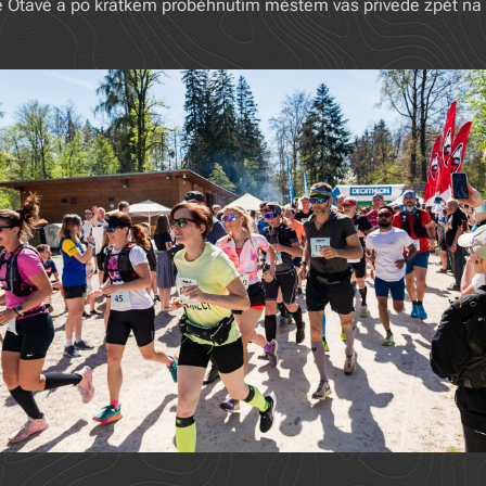
ce Otavě a po krátkém proběhnutím městem vás přivede zpět na