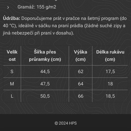
Gramáž: 155 g/m2
Údržba:
Doporučujeme prát v pračce na šetrný program (do
40 °C), ideálně v sáčku na praní prádla (žádné suché zipy a
jiná nebezpečí při praní v dosahu).
Velik
Šířka přes
Výška
Délka rukávu
ost
průramky (cm)
(cm)
(cm)
S
44,5
62
17,5
M
47,5
64
18
L
50,5
66
18,5
© 2024 HPS