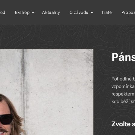
vod
E-shop
Aktuality
O závodu
Tratě
Propoz
Páns
Pohodlné b
vzpomínka 
respektem 
kdo běží s
Zvolte s