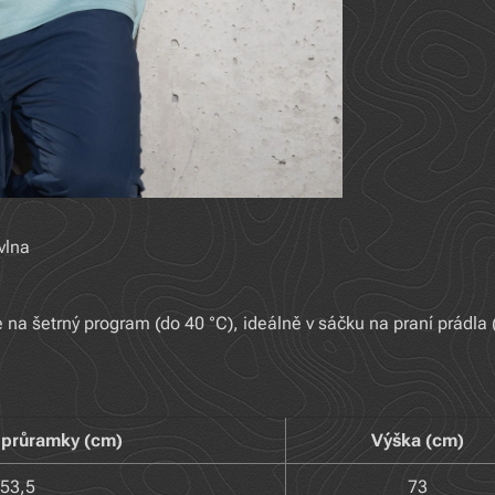
vlna
na šetrný program (do 40 °C), ideálně v sáčku na praní prádla 
s průramky (cm)
Výška (cm)
53,5
73