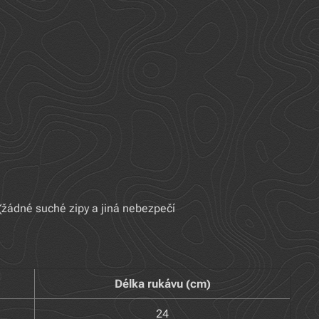
(žádné suché zipy a jiná nebezpečí
Délka rukávu (cm)
24