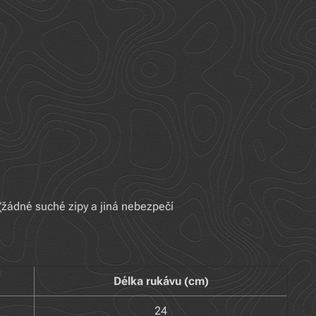
(žádné suché zipy a jiná nebezpečí
Délka rukávu (cm)
24