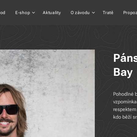
vod
E-shop
Aktuality
O závodu
Tratě
Propoz
Páns
Bay
Pohodlné b
vzpomínka 
respektem 
kdo běží s