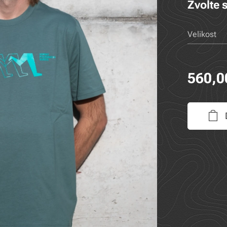
Zvolte s
Velikost
560,0