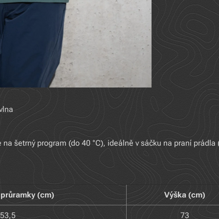
vlna
na šetrný program (do 40 °C), ideálně v sáčku na praní prádla 
s průramky (cm)
Výška (cm)
53,5
73